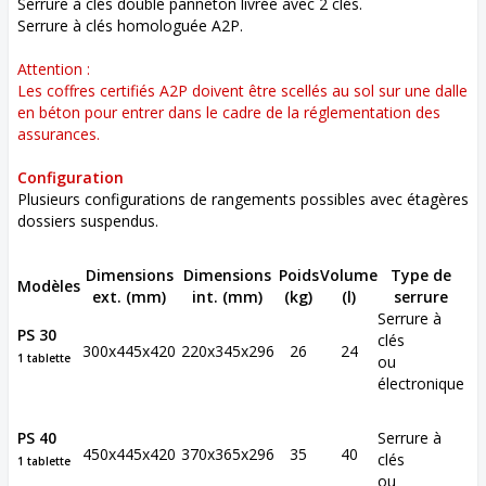
Serrure à clés double panneton livrée avec 2 clés.
Serrure à clés homologuée A2P.
Attention :
Les coffres certifiés A2P doivent être scellés au sol sur une dalle
en béton pour entrer dans le cadre de la réglementation des
assurances.
Configuration
Plusieurs configurations de rangements possibles avec étagères
dossiers suspendus.
Dimensions
Dimensions
Poids
Volume
Type de
Modèles
ext. (mm)
int. (mm)
(kg)
(l)
serrure
Serrure à
PS 30
clés
300x445x420
220x345x296
26
24
1 tablette
ou
électronique
PS 40
Serrure à
450x445x420
370x365x296
35
40
clés
1 tablette
ou