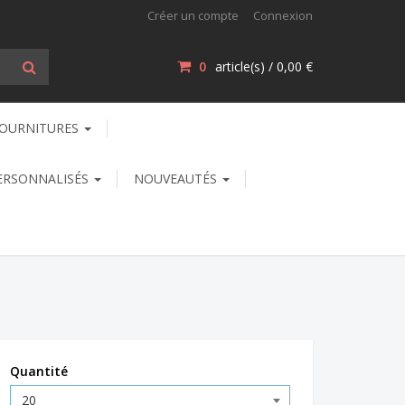
Créer un compte
Connexion
0
article(s) /
0,00 €
OURNITURES
ERSONNALISÉS
NOUVEAUTÉS
Quantité