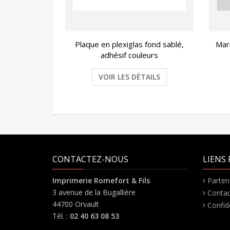
Plaque en plexiglas fond sablé,
Mar
adhésif couleurs
VOIR LES DÉTAILS
CONTACTEZ-NOUS
LIENS 
Imprimerie Romefort & Fils
Parten
3 avenue de la Bugallière
Contac
44700 Orvault
Confide
Tél. :
02 40 63 08 53