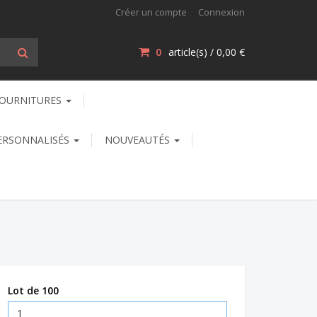
Créer un compte
Connexion
0
article(s) /
0,00 €
OURNITURES
ERSONNALISÉS
NOUVEAUTÉS
Lot de 100