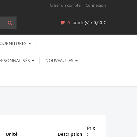
Créer un compte
Connexion
0
article(s) /
0,00 €
OURNITURES
ERSONNALISÉS
NOUVEAUTÉS
Prix
Unité
Description
: