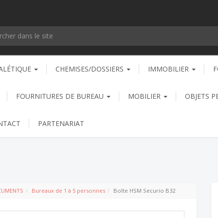
ALÉTIQUE
CHEMISES/DOSSIERS
IMMOBILIER
F
FOURNITURES DE BUREAU
MOBILIER
OBJETS P
NTACT
PARTENARIAT
CUMENTS
Bureaux de 1 à 5 personnes
Boîte HSM Securio B32