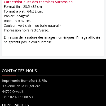
Caractéristiques des chemises Succession
Format fini : 23,5 x32 cm.
Format à plat : 64x32 cm.
2
Papier : 224g/m
.
Rabat : 9 x 32 cm.
Couleur : vert clair 1 ou bulle natural 4
Impression noire recto/verso.
En raison de la nature des images numériques, l'image affichée
ne garantit pas la couleur réelle.
CONTACTEZ-NOUS
Imprimerie Romefort & Fils
3 avenue de la Bugallière
44700 Orvault
Tél. :
02 40 63 08 53
LIENS RAPIDES