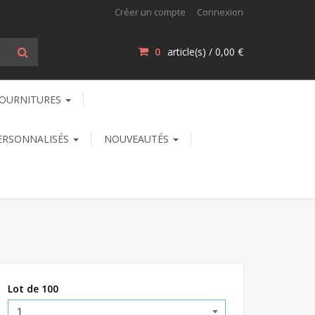
Créer un compte
Connexion
0
article(s) /
0,00 €
OURNITURES
ERSONNALISÉS
NOUVEAUTÉS
Lot de 100